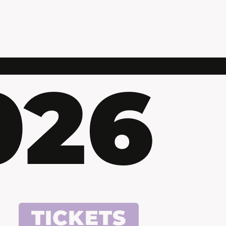
026
TICKETS