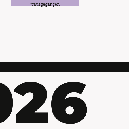
*rausgegangen
026