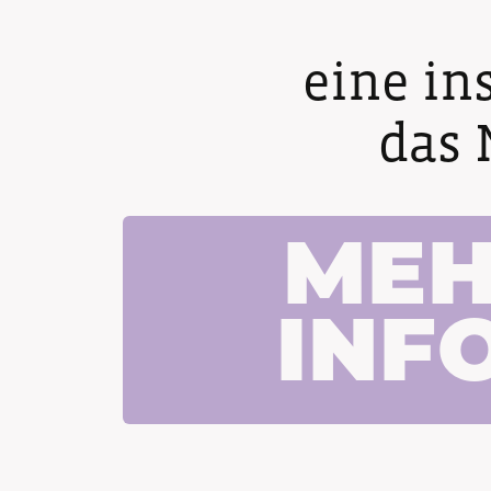
eine in
das 
ME
INF