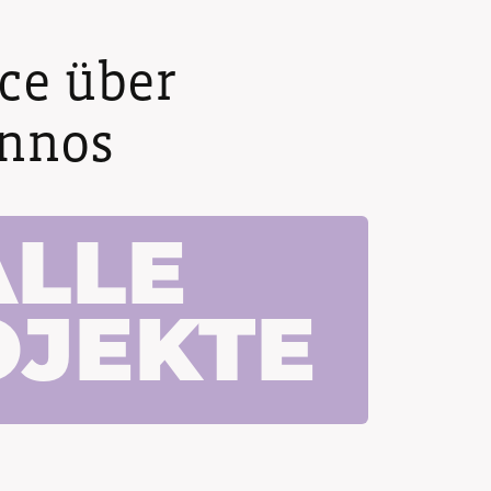
nce über
annos
ALLE
OJEKTE