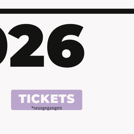
026
TICKETS
*rausgegangen