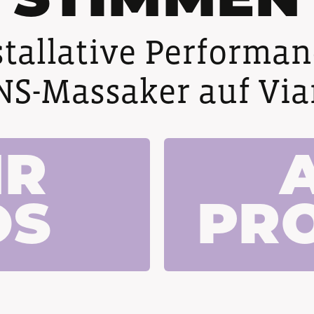
STIMMEN
stallative Performa
NS-Massaker auf Vi
HR
OS
PR