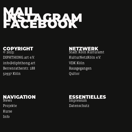
MAIL
INSTAGRAM
FACEBOOK
COPYRIGHT
NETZWERK
© 2023:
Stadt Köln Kulturamt
DIPHTHONG.art e.V.
KulturNetzKöln e.V.
info@diphthong.art
VDK Köln
Berrenratherstr. 188
Rausgegangen
50937 Köln
Qultor
NAVIGATION
ESSENTIELLES
News
Impressum
Projekte
Datenschutz
Kurse
Info