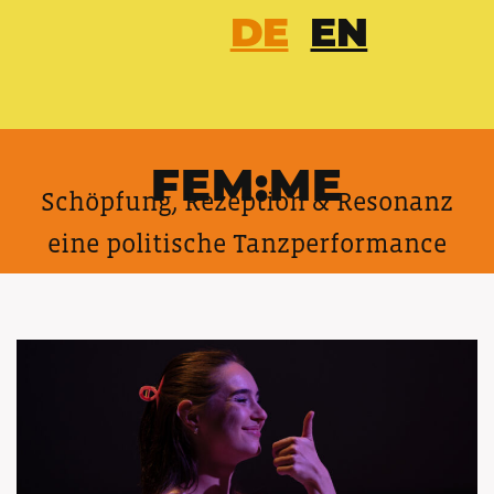
DE
EN
FEM:ME
Schöpfung, Rezeption & Resonanz
eine politische Tanzperformance